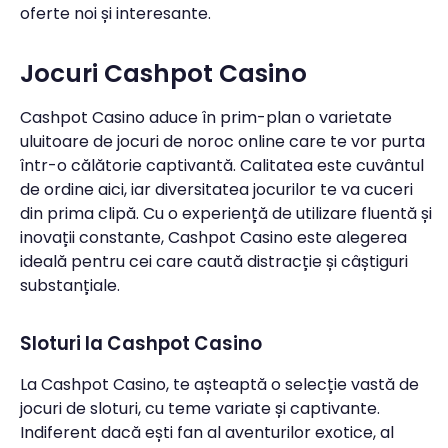
oferte noi și interesante.
Jocuri Cashpot Casino
Cashpot Casino aduce în prim-plan o varietate
uluitoare de jocuri de noroc online care te vor purta
într-o călătorie captivantă. Calitatea este cuvântul
de ordine aici, iar diversitatea jocurilor te va cuceri
din prima clipă. Cu o experiență de utilizare fluentă și
inovații constante, Cashpot Casino este alegerea
ideală pentru cei care caută distracție și câștiguri
substanțiale.
Sloturi la Cashpot Casino
La Cashpot Casino, te așteaptă o selecție vastă de
jocuri de sloturi, cu teme variate și captivante.
Indiferent dacă ești fan al aventurilor exotice, al