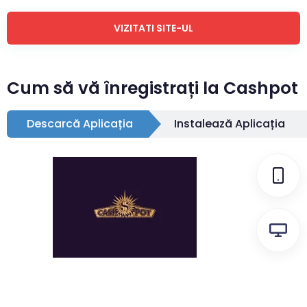
VIZITATI SITE-UL
Cum să vă înregistrați la Cashpot
Descarcă Aplicația
Instalează Aplicația