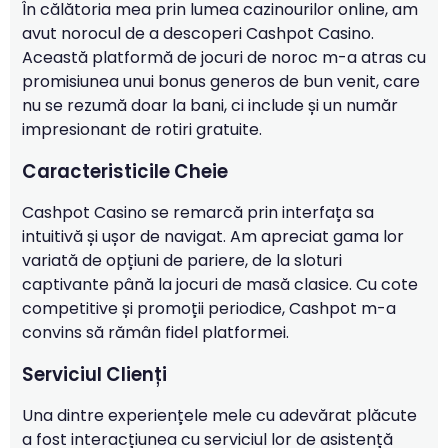
În călătoria mea prin lumea cazinourilor online, am
avut norocul de a descoperi Cashpot Casino.
Această platformă de jocuri de noroc m-a atras cu
promisiunea unui bonus generos de bun venit, care
nu se rezumă doar la bani, ci include și un număr
impresionant de rotiri gratuite.
Caracteristicile Cheie
Cashpot Casino se remarcă prin interfața sa
intuitivă și ușor de navigat. Am apreciat gama lor
variată de opțiuni de pariere, de la sloturi
captivante până la jocuri de masă clasice. Cu cote
competitive și promoții periodice, Cashpot m-a
convins să rămân fidel platformei.
Serviciul Clienți
Una dintre experiențele mele cu adevărat plăcute
a fost interacțiunea cu serviciul lor de asistență