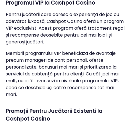
Programul VIP la Cashpot Casino
Pentru jucătorii care doresc o experiență de joc cu
adevărat luxoasă, Cashpot Casino oferă un program
VIP exclusivist. Acest program oferă tratament regal
și recompense deosebite pentru cei mai loiali și
generoși jucători.
Membrii programului VIP beneficiază de avantaje
precum manageri de cont personali, oferte
personalizate, bonusuri mai mari și prioritizarea la
serviciul de asistență pentru clienți. Cu cât joci mai
mult, cu atât avansezi în nivelurile programului VIP,
ceea ce deschide uși către recompense tot mai
mari.
Promoții Pentru Jucătorii Existenti la
Cashpot Casino