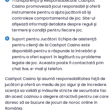
Transparență și Responsabilitate: Cashpot
Casino promovează jocul responsabil și oferă
instrumente pentru a ajuta jucătorii să își
controleze comportamentul de joc. Site-ul
afișează informații detaliate despre reguli și
termeni și condiții pentru fiecare joc.
Suport pentru Jucători: Echipa de asistență
pentru clienți de la Cashpot Casino este
disponibilă pentru a răspunde la întrebări și
pentru a oferi suport în legătură cu probleme
legate de joc. Aceasta poate fi contactată prin
chat live, e-mail și telefon.
Cashpot Casino își asumă responsabilitatea față de
jucători și oferă un mediu de joc sigur și de încredere.
Licența sa validă și măsurile stricte de securitate fac
din acest cazinou o alegere atractivă pentru cei care
doresc să se bucure de jocuri de noroc online în
România.