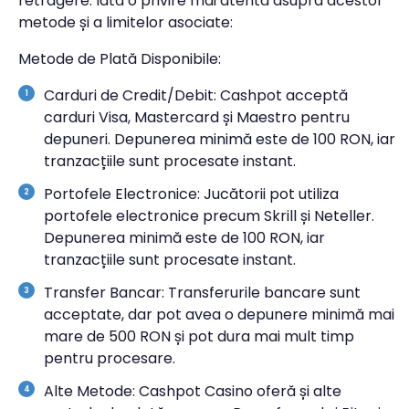
retragere. Iată o privire mai atentă asupra acestor
metode și a limitelor asociate:
Metode de Plată Disponibile:
Carduri de Credit/Debit: Cashpot acceptă
carduri Visa, Mastercard și Maestro pentru
depuneri. Depunerea minimă este de 100 RON, iar
tranzacțiile sunt procesate instant.
Portofele Electronice: Jucătorii pot utiliza
portofele electronice precum Skrill și Neteller.
Depunerea minimă este de 100 RON, iar
tranzacțiile sunt procesate instant.
Transfer Bancar: Transferurile bancare sunt
acceptate, dar pot avea o depunere minimă mai
mare de 500 RON și pot dura mai mult timp
pentru procesare.
Alte Metode: Cashpot Casino oferă și alte