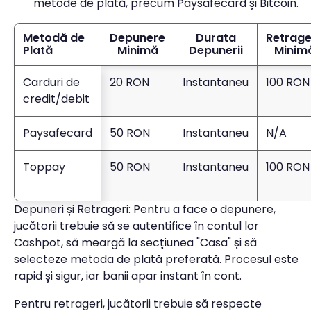
metode de plată, precum Paysafecard și Bitcoin.
Metodă de
Depunere
Durata
Retrage
Plată
Minimă
Depunerii
Minim
Carduri de
20 RON
Instantaneu
100 RON
credit/debit
Paysafecard
50 RON
Instantaneu
N/A
Toppay
50 RON
Instantaneu
100 RON
Depuneri și Retrageri: Pentru a face o depunere,
jucătorii trebuie să se autentifice în contul lor
Cashpot, să meargă la secțiunea "Casa" și să
selecteze metoda de plată preferată. Procesul este
rapid și sigur, iar banii apar instant în cont.
Pentru retrageri, jucătorii trebuie să respecte