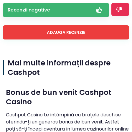
Recenzii negative
ADAUGA RECENZIE
Mai multe informații despre
Cashpot
Bonus de bun venit Cashpot
Casino
Cashpot Casino te întâmpină cu brațele deschise
oferindu-ți un generos bonus de bun venit. Astfel,
poți să-ți începi aventura în lumea cazinourilor online