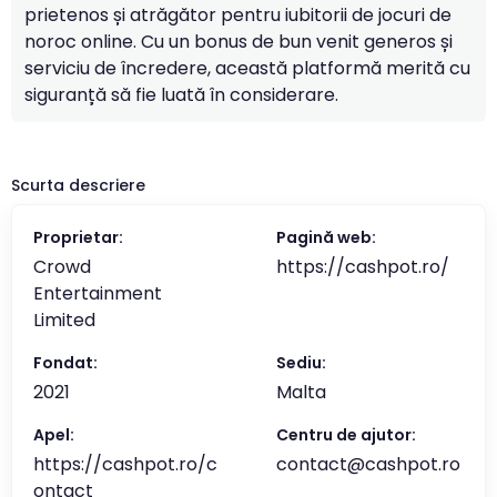
prietenos și atrăgător pentru iubitorii de jocuri de
noroc online. Cu un bonus de bun venit generos și
serviciu de încredere, această platformă merită cu
siguranță să fie luată în considerare.
Scurta descriere
Proprietar:
Pagină web:
Crowd
https://cashpot.ro/
Entertainment
Limited
Fondat:
Sediu:
2021
Malta
Apel:
Centru de ajutor:
https://cashpot.ro/c
contact@cashpot.ro
ontact