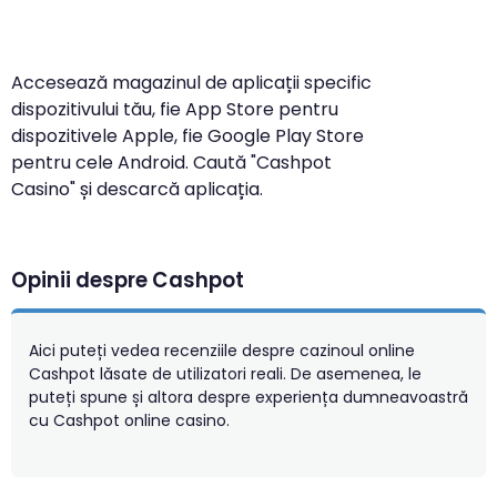
Accesează magazinul de aplicații specific
dispozitivului tău, fie App Store pentru
dispozitivele Apple, fie Google Play Store
pentru cele Android. Caută "Cashpot
Casino" și descarcă aplicația.
Opinii despre Cashpot
Aici puteți vedea recenziile despre cazinoul online
Cashpot lăsate de utilizatori reali. De asemenea, le
puteți spune și altora despre experiența dumneavoastră
cu Cashpot online casino.