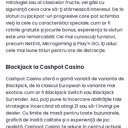
mitologiei sau al clasicelor fructe, vei găsi cu
siguranță ceva care să-ți stârnească interesul. De la
sloturi cu jackpot-uri progresive care pot schimba
vieți la cele cu caracteristici speciale, cum ar fi
rotirile gratuite și jocurile bonus, experiența la sloturi
este una remarcabilă. Cei mai cunoscuți furnizori,
precum NetEnt, Microgaming și Play'n GO, îți aduc
cele mai bune titluri pentru ore de distracție.
Blackjack la Cashpot Casino
Cashpot Casino oferă o gamă variată de variante de
Blackjack, de la clasicul European la variante mai
exotice, cum ar fi Blackjack Switch sau Blackjack
Surrender. Aici, poți pune la încercare abilitățile tale
strategice încercând să atingi 21 sau să-l învingi pe
dealer. Cu limite de masă pentru toate buzunarele,
grafică de înaltă calitate și o experiență de joc
realistă, Cashpot Casino te aduce în centrul acțiunii