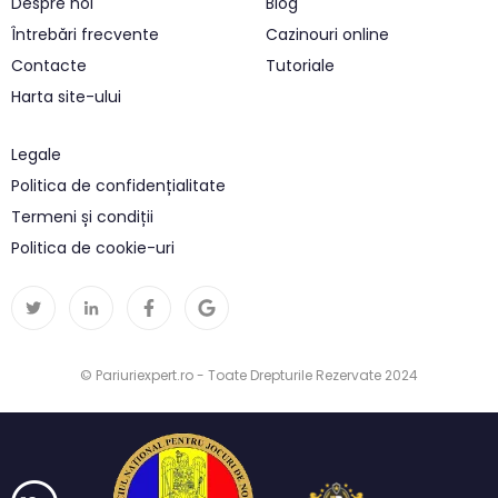
Despre noi
Blog
Întrebări frecvente
Cazinouri online
Contacte
Tutoriale
Harta site-ului
Legale
Politica de confidențialitate
Termeni și condiții
Politica de cookie-uri
© Pariuriexpert.ro - Toate Drepturile Rezervate 2024