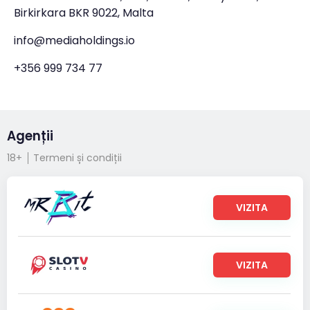
Birkirkara BKR 9022, Malta
info@mediaholdings.io
+356 999 734 77
Agenții
18+
Termeni și condiții
VIZITA
VIZITA