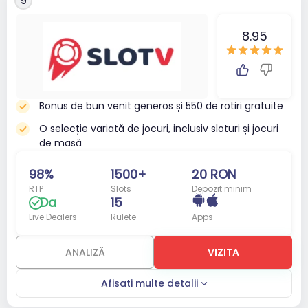
9
8.95
Bonus de bun venit generos și 550 de rotiri gratuite
O selecție variată de jocuri, inclusiv sloturi și jocuri
de masă
98%
1500+
20 RON
RTP
Slots
Depozit minim
Da
15
Live Dealers
Rulete
Apps
ANALIZĂ
VIZITA
Afisati multe detalii