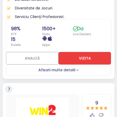
Diversitate de Jocuri.
Serviciu Clienți Profesionist.
98%
1500+
Da
RTP
Slots
Live Dealers
15
Rulete
Apps
ANALIZĂ
VIZITA
Afisati multe detalii
7
9