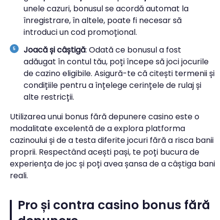
unele cazuri, bonusul se acordă automat la
înregistrare, în altele, poate fi necesar să
introduci un cod promoțional.
Joacă și câștigă
: Odată ce bonusul a fost
adăugat în contul tău, poți începe să joci jocurile
de cazino eligibile. Asigură-te că citești termenii și
condițiile pentru a înțelege cerințele de rulaj și
alte restricții.
Utilizarea unui bonus fără depunere casino este o
modalitate excelentă de a explora platforma
cazinoului și de a testa diferite jocuri fără a risca banii
proprii. Respectând acești pași, te poți bucura de
experiența de joc și poți avea șansa de a câștiga bani
reali.
Pro și contra casino bonus fără