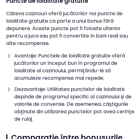
Puncte de loialitate gratuite
Câteva cazinouri oferă jucătorilor noi puncte de
loialitate gratuite ca parte a unui bonus fără
depunere. Aceste puncte pot fi folosite ulterior
pentru a juca sau pot fi convertite în bani reali sau
alte recompense.
Avantaje: Punctele de loialitate gratuite oferă
jucătorilor un început bun în programul de
loialitate al cazinoului, permițându-le să
acumuleze recompense mai repede.
Dezavantaje: Utilitatea punctelor de loialitate
depinde de programul specific al cazinoului și de
valorile de conversie. De asemenea, câștigurile
obținute din utilizarea punctelor pot avea cerințe
de rulaj.
Comparație între bonusurile