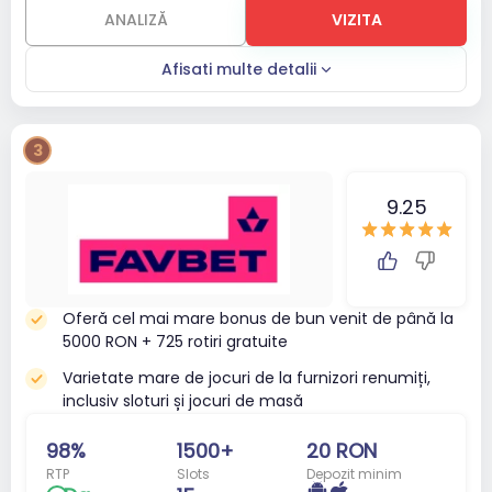
ANALIZĂ
VIZITA
Afisati multe detalii
3
9.25
Oferă cel mai mare bonus de bun venit de până la
5000 RON + 725 rotiri gratuite
Varietate mare de jocuri de la furnizori renumiți,
inclusiv sloturi și jocuri de masă
98%
1500+
20 RON
RTP
Slots
Depozit minim