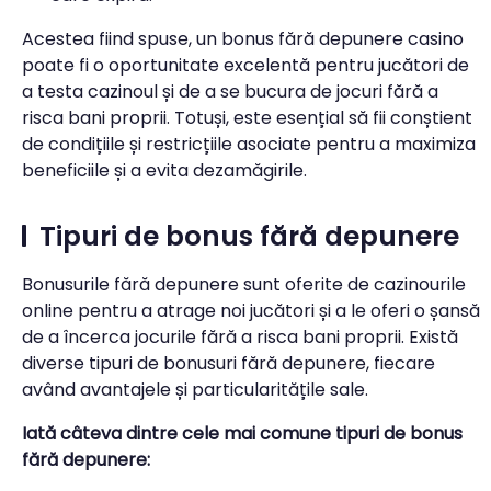
Acestea fiind spuse, un bonus fără depunere casino
poate fi o oportunitate excelentă pentru jucători de
a testa cazinoul și de a se bucura de jocuri fără a
risca bani proprii. Totuși, este esențial să fii conștient
de condițiile și restricțiile asociate pentru a maximiza
beneficiile și a evita dezamăgirile.
Tipuri de bonus fără depunere
Bonusurile fără depunere sunt oferite de cazinourile
online pentru a atrage noi jucători și a le oferi o șansă
de a încerca jocurile fără a risca bani proprii. Există
diverse tipuri de bonusuri fără depunere, fiecare
având avantajele și particularitățile sale.
Iată câteva dintre cele mai comune tipuri de bonus
fără depunere: