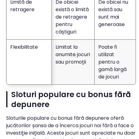
Limită de
De obicei
De obicei nu
retragere
există o limită
există sau
de retragere
sunt mai
pentru
generoase
câștiguri
Flexibilitate
Limitat la
Poate fi
anumite jocuri
utilizat
sau promoții
pentru o
gamă largă
de jocuri
Sloturi populare cu bonus fără
depunere
Sloturile populare cu bonus fără depunere oferă
jucătorilor șansa de a încerca jocuri noi fără a face o
investiție inițială. Aceste jocuri sunt apreciate nu doar