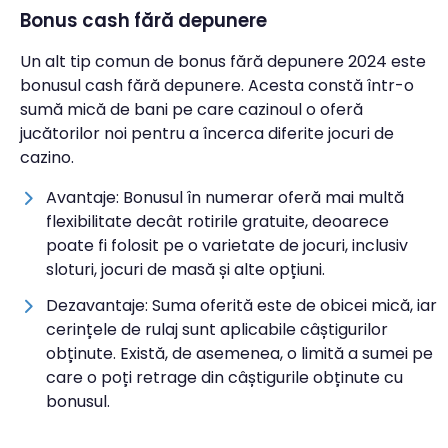
Bonus cash fără depunere
Un alt tip comun de bonus fără depunere 2024 este
bonusul cash fără depunere. Acesta constă într-o
sumă mică de bani pe care cazinoul o oferă
jucătorilor noi pentru a încerca diferite jocuri de
cazino.
Avantaje: Bonusul în numerar oferă mai multă
flexibilitate decât rotirile gratuite, deoarece
poate fi folosit pe o varietate de jocuri, inclusiv
sloturi, jocuri de masă și alte opțiuni.
Dezavantaje: Suma oferită este de obicei mică, iar
cerințele de rulaj sunt aplicabile câștigurilor
obținute. Există, de asemenea, o limită a sumei pe
care o poți retrage din câștigurile obținute cu
bonusul.