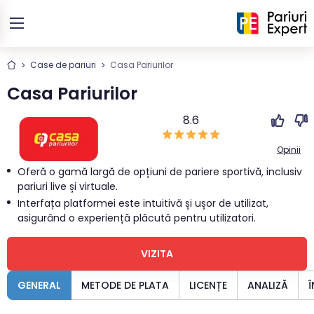
Case de pariuri
Casa Pariurilor
Casa Pariurilor
8.6
Opinii
Oferă o gamă largă de opțiuni de pariere sportivă, inclusiv
pariuri live și virtuale.
Interfața platformei este intuitivă și ușor de utilizat,
asigurând o experiență plăcută pentru utilizatori.
VIZITA
GENERAL
METODE DE PLATA
LICENȚE
ANALIZĂ