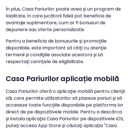
În plus, Casa Pariurilor poate avea și un program de
loialitate, în care jucătorii fideli pot beneficia de
avantaje suplimentare, cum ar fi bonusuri de
depunere sau oferte personalizate.
Pentru a beneficia de bonusurile și promoțiile
disponibile, este important să citiți cu atenție
termenii și condițiile asociate acestora și să
respectați cerințele de eligibilitate.
Casa Pariurilor aplicație mobilă
Casa Pariurilor oferă o aplicație mobilă pentru clienții
săi, care permite utilizatorilor să plaseze pariuri și să
acceseze toate funcțiile disponibile pe platforma lor
direct de pe dispozitivele mobile. Pentru a descărca
și instala aplicația Casa Pariurilor pe dispozitivele iOS,
puteți accesa App Store și căutați aplicația "Casa