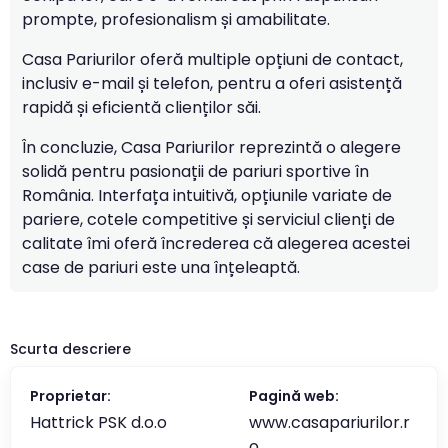
prompte, profesionalism și amabilitate.
Casa Pariurilor oferă multiple opțiuni de contact,
inclusiv e-mail și telefon, pentru a oferi asistență
rapidă și eficientă clienților săi.
În concluzie, Casa Pariurilor reprezintă o alegere
solidă pentru pasionații de pariuri sportive în
România. Interfața intuitivă, opțiunile variate de
pariere, cotele competitive și serviciul clienți de
calitate îmi oferă încrederea că alegerea acestei
case de pariuri este una înțeleaptă.
Scurta descriere
Proprietar:
Pagină web:
Hattrick PSK d.o.o
www.casapariurilor.r
o