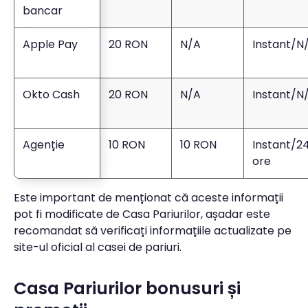
bancar
Apple Pay
20 RON
N/A
Instant/N
Okto Cash
20 RON
N/A
Instant/N
Agenție
10 RON
10 RON
Instant/2
ore
Este important de menționat că aceste informații
pot fi modificate de Casa Pariurilor, așadar este
recomandat să verificați informațiile actualizate pe
site-ul oficial al casei de pariuri.
Casa Pariurilor bonusuri și