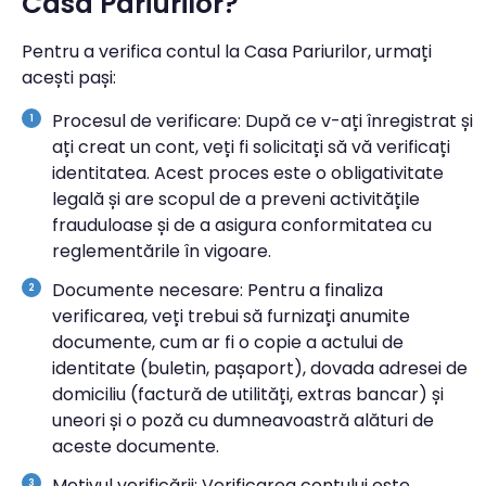
Casa Pariurilor?
Pentru a verifica contul la Casa Pariurilor, urmați
acești pași:
Procesul de verificare: După ce v-ați înregistrat și
ați creat un cont, veți fi solicitați să vă verificați
identitatea. Acest proces este o obligativitate
legală și are scopul de a preveni activitățile
frauduloase și de a asigura conformitatea cu
reglementările în vigoare.
Documente necesare: Pentru a finaliza
verificarea, veți trebui să furnizați anumite
documente, cum ar fi o copie a actului de
identitate (buletin, pașaport), dovada adresei de
domiciliu (factură de utilități, extras bancar) și
uneori și o poză cu dumneavoastră alături de
aceste documente.
Motivul verificării: Verificarea contului este