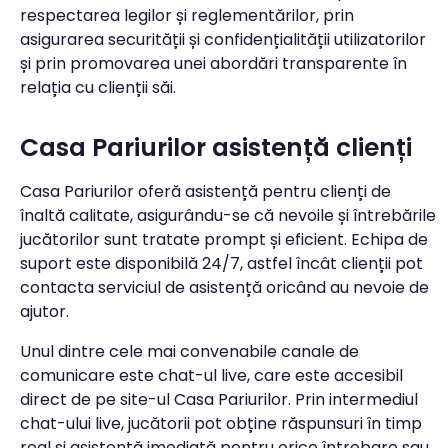
respectarea legilor și reglementărilor, prin
asigurarea securității și confidențialității utilizatorilor
și prin promovarea unei abordări transparente în
relația cu clienții săi.
Casa Pariurilor asistență clienți
Casa Pariurilor oferă asistență pentru clienți de
înaltă calitate, asigurându-se că nevoile și întrebările
jucătorilor sunt tratate prompt și eficient. Echipa de
suport este disponibilă 24/7, astfel încât clienții pot
contacta serviciul de asistență oricând au nevoie de
ajutor.
Unul dintre cele mai convenabile canale de
comunicare este chat-ul live, care este accesibil
direct de pe site-ul Casa Pariurilor. Prin intermediul
chat-ului live, jucătorii pot obține răspunsuri în timp
real și asistență imediată pentru orice întrebare sau