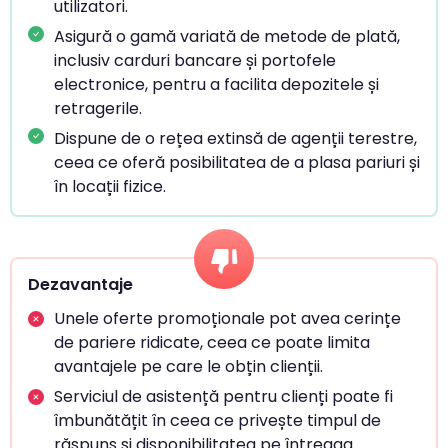
utilizatori.
Asigură o gamă variată de metode de plată,
inclusiv carduri bancare și portofele
electronice, pentru a facilita depozitele și
retragerile.
Dispune de o rețea extinsă de agenții terestre,
ceea ce oferă posibilitatea de a plasa pariuri și
în locații fizice.
Dezavantaje
Unele oferte promoționale pot avea cerințe
de pariere ridicate, ceea ce poate limita
avantajele pe care le obțin clienții.
Serviciul de asistență pentru clienți poate fi
îmbunătățit în ceea ce privește timpul de
răspuns și disponibilitatea pe întreaga