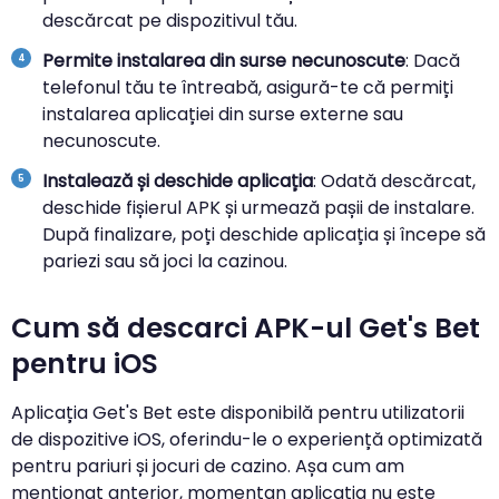
descărcat pe dispozitivul tău.
Permite instalarea din surse necunoscute
: Dacă
telefonul tău te întreabă, asigură-te că permiți
instalarea aplicației din surse externe sau
necunoscute.
Instalează și deschide aplicația
: Odată descărcat,
deschide fișierul APK și urmează pașii de instalare.
După finalizare, poți deschide aplicația și începe să
pariezi sau să joci la cazinou.
Cum să descarci APK-ul Get's Bet
pentru iOS
Aplicația Get's Bet este disponibilă pentru utilizatorii
de dispozitive iOS, oferindu-le o experiență optimizată
pentru pariuri și jocuri de cazino. Așa cum am
menționat anterior, momentan aplicația nu este