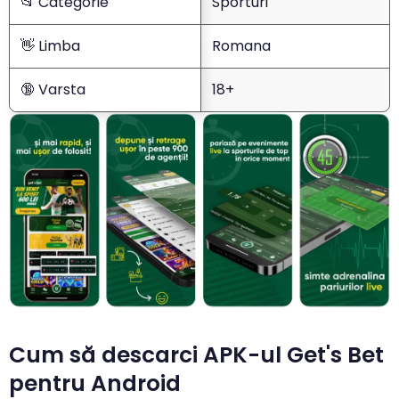
📂 Categorie
Sporturi
👋 Limba
Romana
🔞 Varsta
18+
Cum să descarci APK-ul Get's Bet
pentru Android