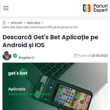
articole
Aplicația
Get's Bet Aplicație: Download APK pe Android și iOS
Descarcă Get's Bet Aplicație pe
Android și iOS
:
Publicat:
23.09.2023
Bogdan U.