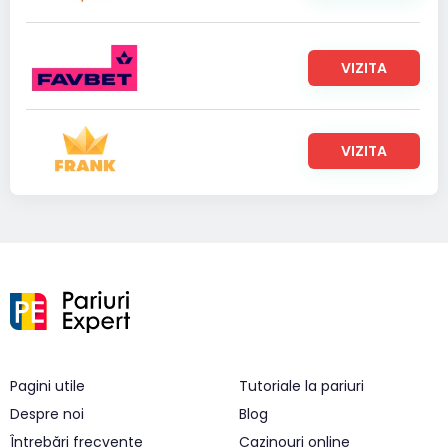
VIZITA
VIZITA
Pagini utile
Tutoriale la pariuri
Despre noi
Blog
Întrebări frecvente
Cazinouri online