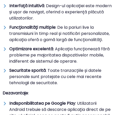
Interfață intuitivă
: Design-ul aplicației este modern
și ușor de navigat, oferind o experiență plăcută
utilizatorilor.
Funcționalități multiple
: De la pariuri live la
transmisiuni în timp real și notificări personalizate,
aplicația oferă o gamă largă de funcționalități.
Optimizare excelentă
: Aplicația funcționează fără
probleme pe majoritatea dispozitivelor mobile,
indiferent de sistemul de operare.
Securitate sporită
: Toate tranzacțiile și datele
personale sunt protejate cu cele mai recente
tehnologii de securitate.
Dezavantaje
:
Indisponibilitatea pe Google Play
: Utilizatorii
Android trebuie să descarce aplicația direct de pe