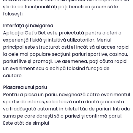
știi de ce funcționalități poți beneficia și cum să le
folosești.
Interfața și navigarea
Aplicația Get's Bet este proiectată pentru a oferi o
experiență fluidă și intuitivă utilizatorilor. Meniul
principal este structurat astfel încât să ai acces rapid
la cele mai populare secțiuni: pariuri sportive, cazinou,
pariuri live și promoții. De asemenea, poți căuta rapid
un eveniment sau o echipă folosind funcția de
căutare.
Plasarea unui pariu
Pentru a plasa un pariu, navighează către evenimentul
sportiv de interes, selectează cota dorită și aceasta
va fi adăugată automat în biletul tău de pariuri. Introdu
suma pe care dorești să o pariezi și confirmă pariul.
Este atât de simplu!