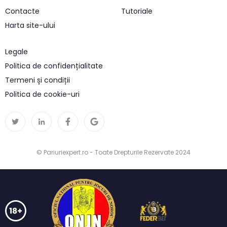
Contacte
Tutoriale
Harta site-ului
Legale
Politica de confidențialitate
Termeni și condiții
Politica de cookie-uri
© Pariuriexpert.ro - Toate Drepturile Rezervate 2024