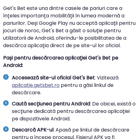
Get's Bet este una dintre casele de pariuri care a
înțeles importanța mobilității în lumea modernă a
pariurilor. Deși Google Play nu acceptă aplicații pentru
jocuri de noroc, Get's Bet a găsit o soluție pentru
utilizatorii de Android, oferindu-le posibilitatea de a
descărca aplicația direct de pe site-ul lor oficial.
Pași pentru descărcarea aplicației Get's Bet pe
Android:
Accesează site-ul oficial Get's Bet
: Vizitează
aplicatie.getsbet.ro
pentru a găsi linkul de
descărcare.
Caută secțiunea pentru Android
: De obicei, există o
secțiune dedicată pentru descărcarea aplicației
pe dispozitivele Android.
Descarcă APK-ul
: Apasă pe linkul de descărcare
pentru a începe procesul. Fișierul APK va fi