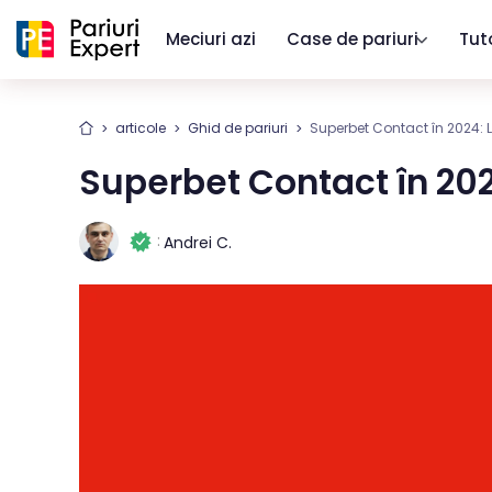
Meciuri azi
Case de pariuri
Tut
articole
Ghid de pariuri
Superbet Contact în 2024: L
Superbet Contact în 20
:
Andrei C.