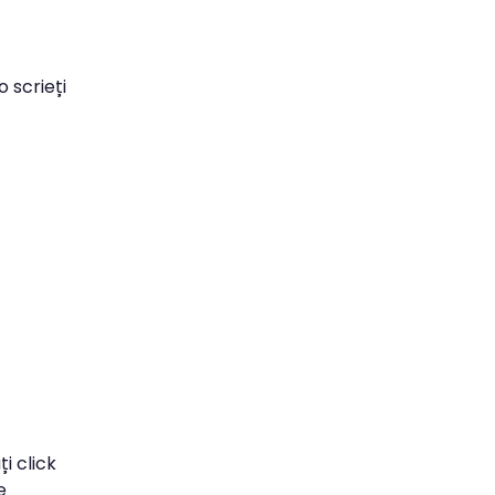
 scrieți
i click
e