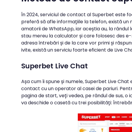
În 2024, serviciul de contact al Superbet este fo
preferă să afle informațiile la telefon, există un
amatorii de WhatsApp, iar aceștia au, la rândul lo
stau mereu la calculator și care folosesc des e-m
adresa întrebări și de la care vor primi și răspu
ivite, există un serviciu foarte eficient de Live 
Superbet Live Chat
Așa cum îi spune și numele, Superbet Live Chat 
contact cu un operator al casei de pariuri. Pentr
pagina de start, veți vedea, pe rândul de sus, o ic
va deschide o casetă cu trei posibilități: Întrebăr