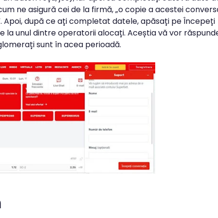
m ne asigură cei de la firmă, „o copie a acestei conversaț
. Apoi, după ce ați completat datele, apăsați pe Începeți
e la unul dintre operatorii alocați. Aceștia vă vor răspund
glomerați sunt în acea perioadă.
n