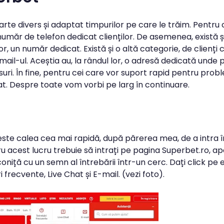
arte divers și adaptat timpurilor pe care le trăim. Pentru c
 număr de telefon dedicat clienților. De asemenea, există ș
r, un număr dedicat. Există și o altă categorie, de clienți 
ail-ul. Aceștia au, la rândul lor, o adresă dedicată unde 
nsuri. În fine, pentru cei care vor suport rapid pentru pro
Chat. Despre toate vom vorbi pe larg în continuare.
este calea cea mai rapidă, după părerea mea, de a intra î
u acest lucru trebuie să intrați pe pagina Superbet.ro, ap
oniță cu un semn al întrebării într-un cerc. Dați click pe el
i frecvente, Live Chat și E-mail. (vezi foto).