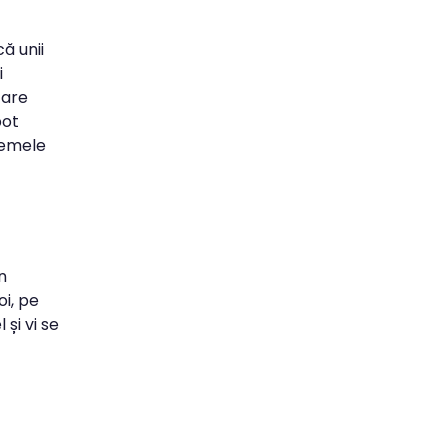
ă unii
i
care
pot
blemele
n
oi, pe
 și vi se