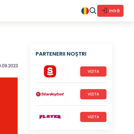
Intră
PARTENERII NOȘTRI
0.09.2023
VIZITA
VIZITA
VIZITA