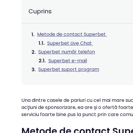
Cuprins
Metode de contact Superbet
Superbet Live Chat
Superbet număr telefon
Superbet e-mail
Superbet suport program
Una dintre casele de pariuri cu cel mai mare su
acțiuni de sponsorizare, ea are și o ofertă foar
serviciu foarte bine pus la punct prin care comu
Metode de contact Sup