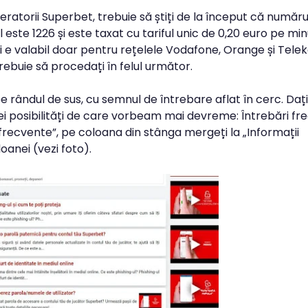
peratorii Superbet, trebuie să știți de la început că număru
 este 1226 și este taxat cu tariful unic de 0,20 euro pe minu
i e valabil doar pentru rețelele Vodafone, Orange și Tele
trebuie să procedați în felul următor.
e rândul de sus, cu semnul de întrebare aflat în cerc. Dați
rei posibilități de care vorbeam mai devreme: Întrebări fr
i frecvente”, pe coloana din stânga mergeți la „Informații
loanei (vezi foto).