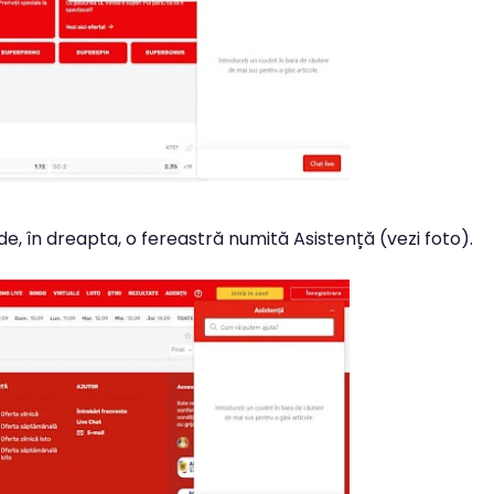
de, în dreapta, o fereastră numită Asistență (vezi foto).