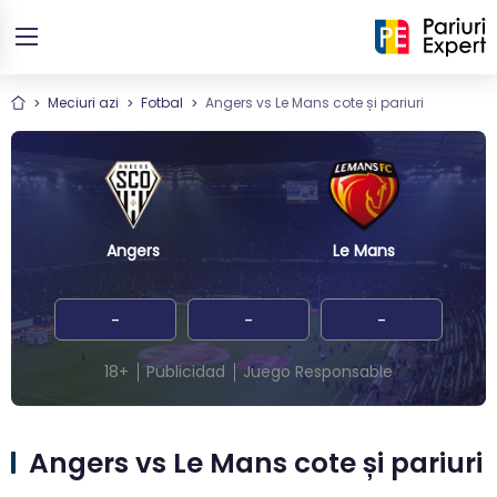
Meciuri azi
Fotbal
Angers vs Le Mans cote și pariuri
Angers
Le Mans
-
-
-
18+
Publicidad
Juego Responsable
Angers vs Le Mans cote și pariuri