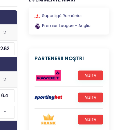
SuperLigă României
Premier League - Anglia
2
2.82
PARTENERII NOȘTRI
VIZITA
2
6.4
VIZITA
-
VIZITA