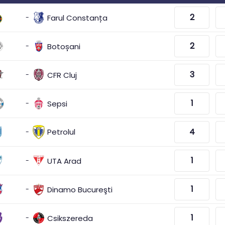
2
Farul Constanța
-
2
Botoșani
-
3
CFR Cluj
-
1
Sepsi
-
4
Petrolul
-
1
UTA Arad
-
1
Dinamo Bucureşti
-
1
Csikszereda
-