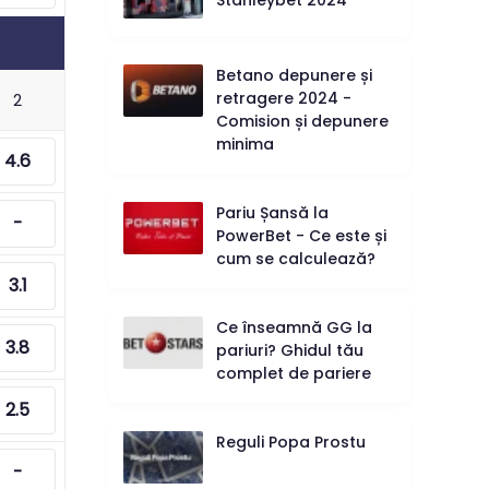
Betano depunere și
retragere 2024 -
2
Comision și depunere
minima
4.6
Pariu Șansă la
-
PowerBet - Ce este și
cum se calculează?
3.1
Ce înseamnă GG la
3.8
pariuri? Ghidul tău
complet de pariere
2.5
Reguli Popa Prostu
-