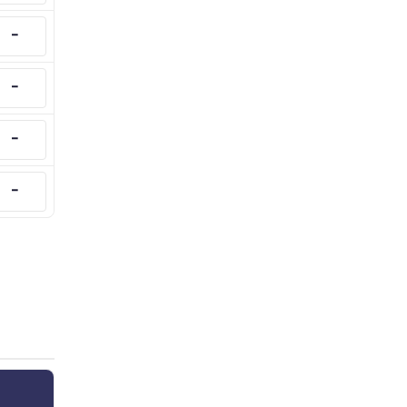
-
-
-
-