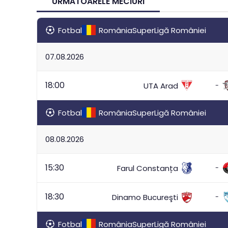
URMĂTOARELE MECIURI
Fotbal
România
SuperLigă României
07.08.2026
18:00
UTA Arad
-
Fotbal
România
SuperLigă României
08.08.2026
15:30
Farul Constanța
-
18:30
Dinamo Bucureşti
-
Fotbal
România
SuperLigă României