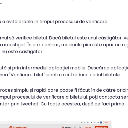
".
a evita erorile în timpul procesului de verificare.
să verifice biletul. Dacă biletul este unul câștigător, v
ca ai castigat. În caz contrar, meciurile pierdute apar cu roș
 nu este câștigător.
ută și prin intermediul aplicației mobile. Descărca aplicați
a "Verificare bilet" pentru a introduce codul biletului.
oces simplu și rapid, care poate fi făcut în de către orici
pul procesului de verificare a biletului, poți contacta ser
ntar prin livechat. Cu toate acestea, după ce faci prima