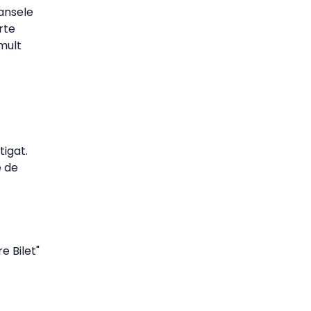
șansele
rte
 mult
tigat.
e de
e Bilet"