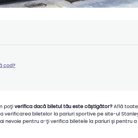
pă cod?
um poți
verifica dacă biletul tău este câștigător?
Află toate
 verificarea biletelor la pariuri sportive pe site-ul Stanl
i nevoie pentru a-ți verifica biletele la pariuri și pentru a 