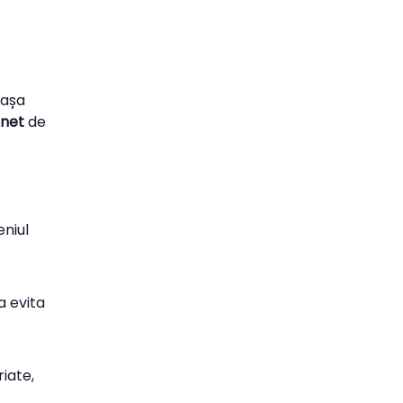
 așa
rnet
de
eniul
a evita
riate,