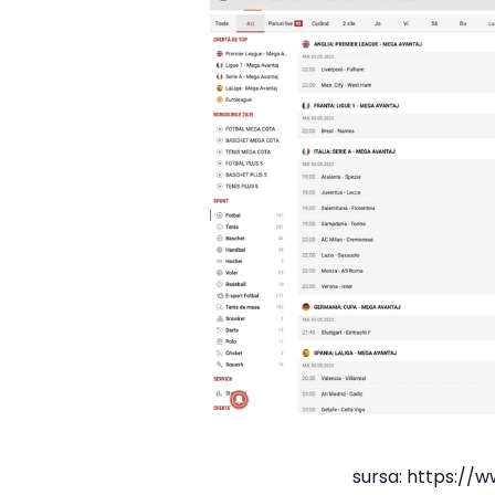
sursa: https://w