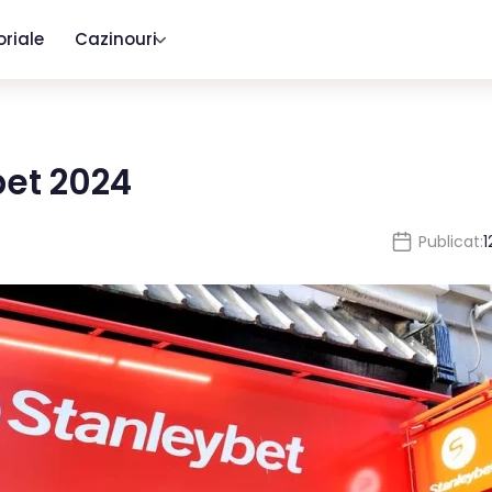
oriale
Cazinouri
bet 2024
Publicat:
1