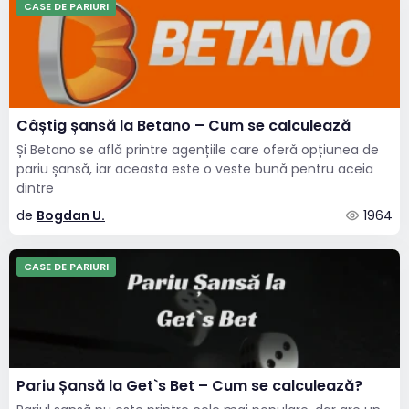
CASE DE PARIURI
Câștig șansă la Betano – Cum se calculează
Și Betano se află printre agențiile care oferă opțiunea de
pariu șansă, iar aceasta este o veste bună pentru aceia
dintre
de
Bogdan U.
1964
CASE DE PARIURI
Pariu Șansă la Get`s Bet – Cum se calculează?