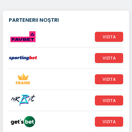
PARTENERII NOȘTRI
VIZITA
VIZITA
VIZITA
VIZITA
VIZITA