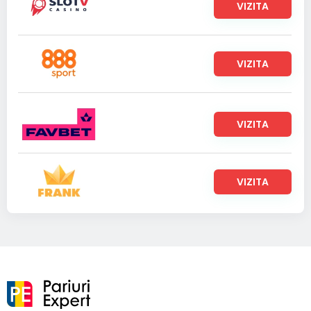
VIZITA
VIZITA
VIZITA
VIZITA