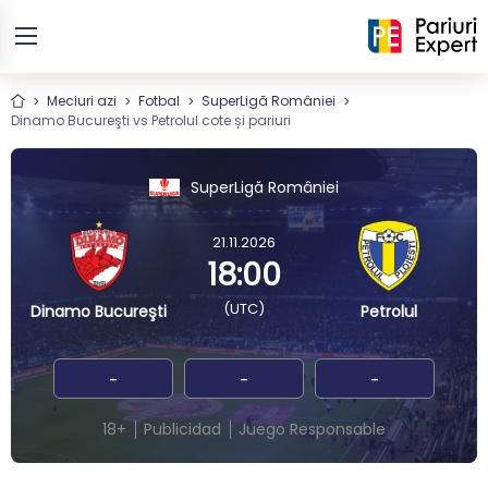
Meciuri azi
Fotbal
SuperLigă României
Dinamo Bucureşti vs Petrolul cote și pariuri
SuperLigă României
21.11.2026
18:00
(UTC)
Dinamo Bucureşti
Petrolul
-
-
-
18+
Publicidad
Juego Responsable