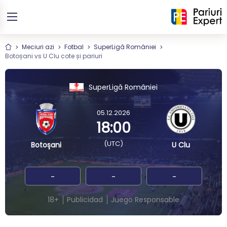
Meciuri azi
Fotbal
SuperLigă României
Botoșani vs U Clu cote și pariuri
SuperLigă României
05.12.2026
18:00
(UTC)
Botoșani
U Clu
-
-
-
18+
Publicidad
Juego Responsable