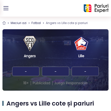
Meciuri azi
Fotbal
Angers vs Lille cote și pariuri
Angers
Lille
-
-
-
18+
Publicidad
Juego Responsable
Angers vs Lille cote și pariuri