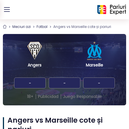
Meciuri azi
Fotbal
Angers vs Marseille cote și pariuri
Angers
Marseille
-
-
-
18+
Publicidad
Juego Responsable
Angers vs Marseille cote și