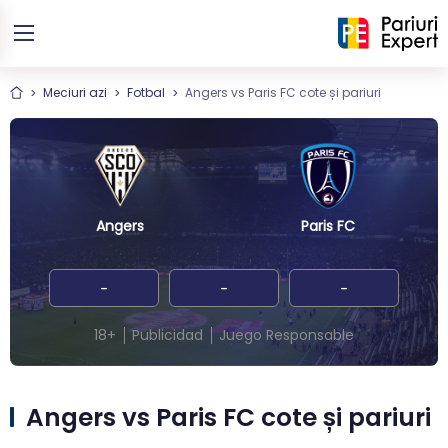
Meciuri azi
Fotbal
Angers vs Paris FC cote și pariuri
Angers
Paris FC
-
-
-
18+
Publicidad
Juego Responsable
Angers vs Paris FC cote și pariuri