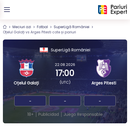
Meciuri azi
Fotbal
SuperLigă României
Oțelul Galați vs Arges Pitesti cote și pariuri
SuperLigă României
22.08.2026
17:00
(UTC)
Oțelul Galați
Arges Pitesti
-
-
-
18+
Publicidad
Juego Responsable