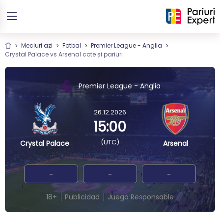
Meciuri azi
Fotbal
Premier League - Anglia
Crystal Palace vs Arsenal cote și pariuri
Premier League - Anglia
26.12.2026
15:00
(UTC)
Crystal Palace
Arsenal
-
-
-
18+
Publicidad
Juego Responsable