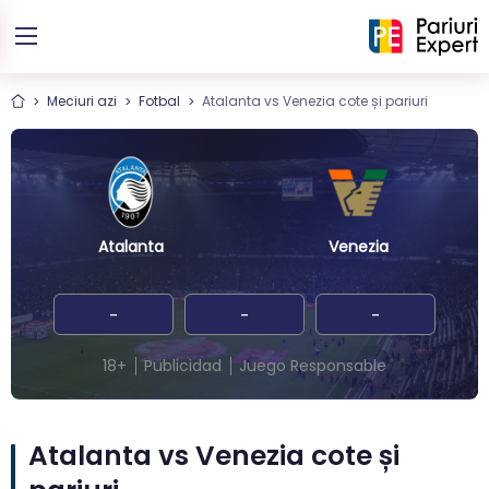
Meciuri azi
Fotbal
Atalanta vs Venezia cote și pariuri
Atalanta
Venezia
-
-
-
18+
Publicidad
Juego Responsable
Atalanta vs Venezia cote și