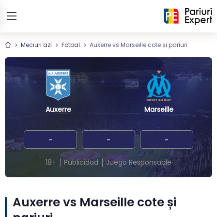
Meciuri azi
Fotbal
Auxerre vs Marseille cote și pariuri
Auxerre
Marseille
-
-
-
18+
Publicidad
Juego Responsable
Auxerre vs Marseille cote și