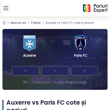
Meciuri azi
Fotbal
Auxerre vs Paris FC cote și pariuri
Auxerre
Paris FC
-
-
-
18+
Publicidad
Juego Responsable
Auxerre vs Paris FC cote și