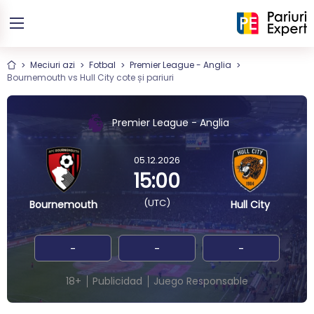
Meciuri azi
Fotbal
Premier League - Anglia
Bournemouth vs Hull City cote și pariuri
Premier League - Anglia
05.12.2026
15:00
(UTC)
Bournemouth
Hull City
-
-
-
18+
Publicidad
Juego Responsable