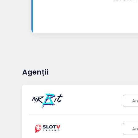
Agenții
An
An