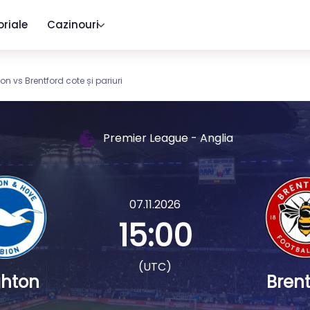
oriale
Cazinouri
on vs Brentford cote și pariuri
Premier League - Anglia
07.11.2026
15:00
(UTC)
ghton
Brent