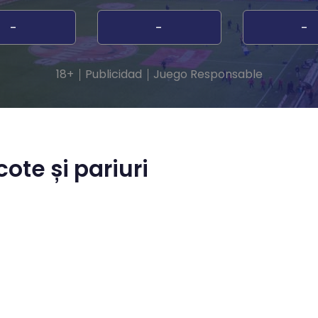
-
-
-
18+
Publicidad
Juego Responsable
ote și pariuri