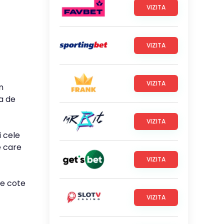
VIZITA
VIZITA
VIZITA
n
a de
VIZITA
i cele
e care
VIZITA
le cote
VIZITA