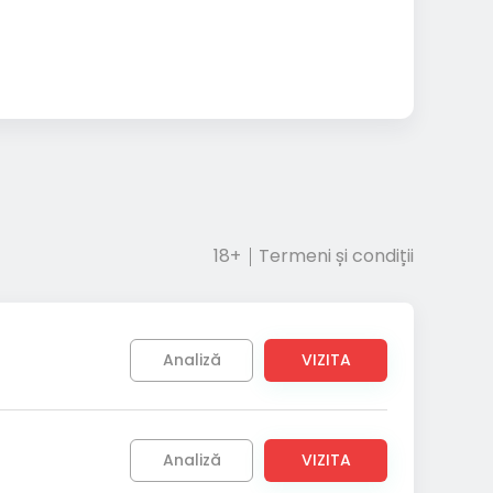
18+
Termeni și condiții
Analiză
VIZITA
Analiză
VIZITA