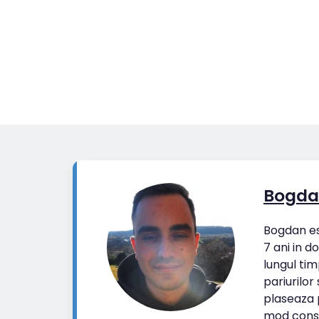
Bogda
Bogdan est
7 ani in d
lungul tim
pariurilor
plaseaza p
mod cons