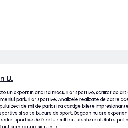
n U.
e un expert in analiza meciurilor sportive, scriitor de art
omeniul pariurilor sportive. Analizele realizate de catre ac
pului zeci de mii de pariori sa castige bilete impresionan
 sportive si sa se bucure de sport. Bogdan nu are experien
ariuri sportive de foarte multi ani si este unul dintre putin
tant sume impresionante.