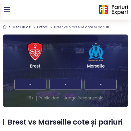
Meciuri azi
Fotbal
Brest vs Marseille cote și pariuri
Brest
Marseille
-
-
-
18+
Publicidad
Juego Responsable
Brest vs Marseille cote și pariuri