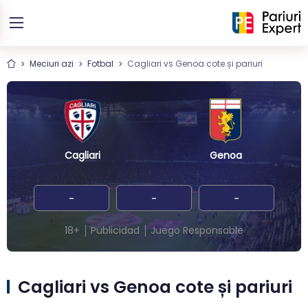
Meciuri azi
Fotbal
Cagliari vs Genoa cote și pariuri
Cagliari
Genoa
-
-
-
18+
Publicidad
Juego Responsable
Cagliari vs Genoa cote și pariuri