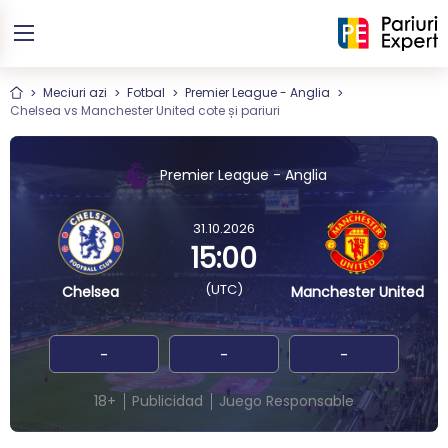
Meciuri azi
Fotbal
Premier League - Anglia
Chelsea vs Manchester United cote și pariuri
Premier League - Anglia
31.10.2026
15:00
(UTC)
Chelsea
Manchester United
-
-
-
18+
Publicidad
Juego Responsable