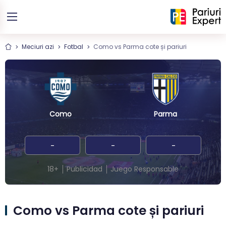
Meciuri azi
Fotbal
Como vs Parma cote și pariuri
Como
Parma
-
-
-
18+
Publicidad
Juego Responsable
Como vs Parma cote și pariuri