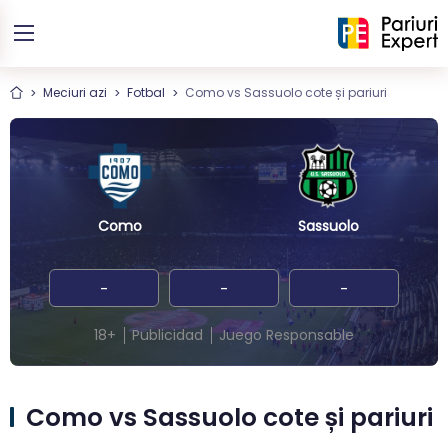
Meciuri azi
Fotbal
Como vs Sassuolo cote și pariuri
Como
Sassuolo
-
-
-
18+
Publicidad
Juego Responsable
Como vs Sassuolo cote și pariuri