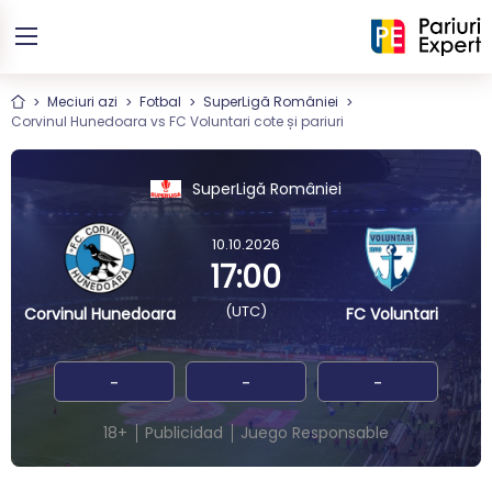
Meciuri azi
Fotbal
SuperLigă României
Corvinul Hunedoara vs FC Voluntari cote și pariuri
SuperLigă României
10.10.2026
17:00
(UTC)
Corvinul Hunedoara
FC Voluntari
-
-
-
18+
Publicidad
Juego Responsable