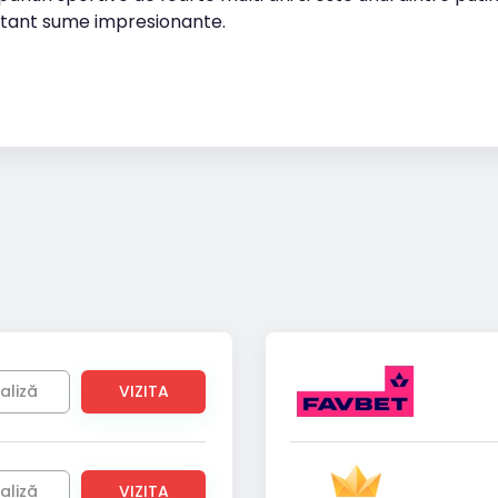
tant sume impresionante.
aliză
VIZITA
aliză
VIZITA