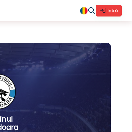
Intră
inul
doara