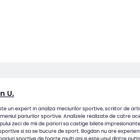
n U.
e un expert in analiza meciurilor sportive, scriitor de art
omeniul pariurilor sportive. Analizele realizate de catre ac
pului zeci de mii de pariori sa castige bilete impresionan
 sportive si sa se bucure de sport. Bogdan nu are experien
ariuri sportive de foarte multi ani si este unul dintre putin