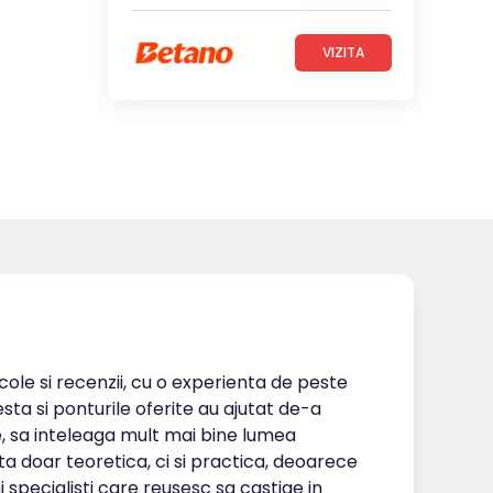
VIZITA
icole si recenzii, cu o experienta de peste
esta si ponturile oferite au ajutat de-a
te, sa inteleaga mult mai bine lumea
ta doar teoretica, ci si practica, deoarece
i specialisti care reusesc sa castige in