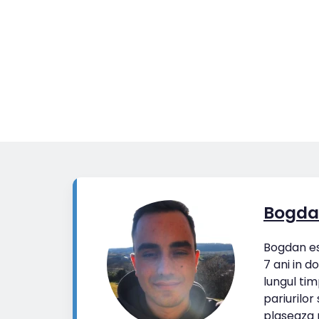
Bogda
Bogdan est
7 ani in d
lungul tim
pariurilor
plaseaza p