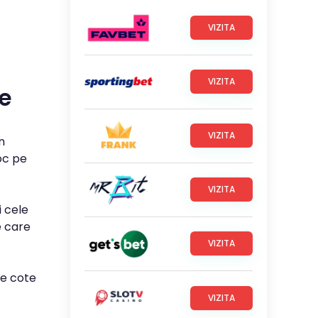
VIZITA
VIZITA
te
VIZITA
n
oc pe
VIZITA
i cele
e care
VIZITA
le cote
VIZITA