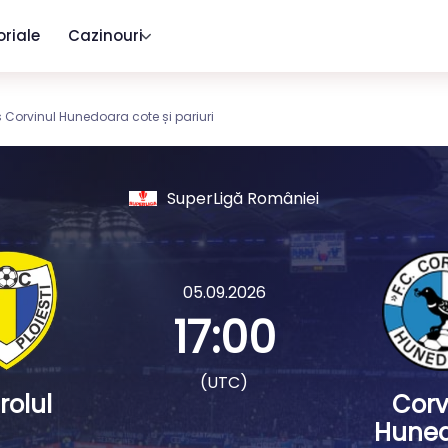
oriale
Cazinouri
vs Corvinul Hunedoara cote și pariuri
SuperLigă României
05.09.2026
17:00
(UTC)
rolul
Corv
Hune