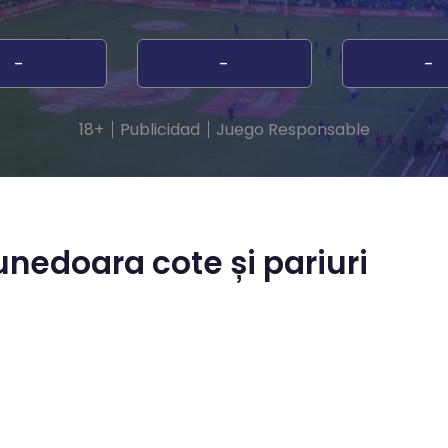
-
-
-
18+
Publicidad
Juego Responsable
unedoara cote și pariuri