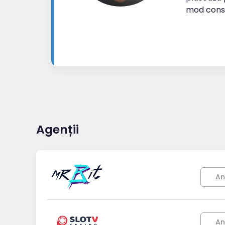
mod cons
Agenții
An
An