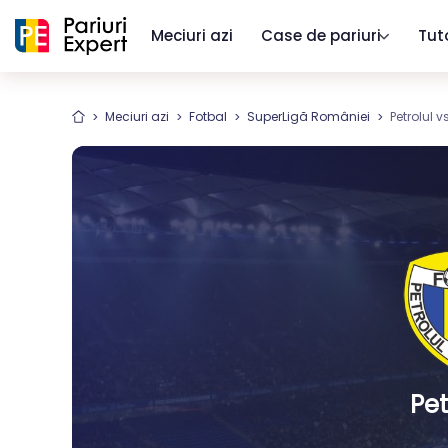
Meciuri azi
Case de pariuri
Tut
Meciuri azi
Fotbal
SuperLigă României
Petrolul 
Pet