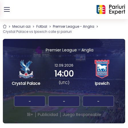
Meciuri azi
Fotbal
Premier League - Anglia
Crystal Palace vs Ipswich cote și pariuri
Premier League - Anglia
12.09.2026
14:00
(UTC)
Crystal Palace
Ipswich
-
-
-
18+
Publicidad
Juego Responsable