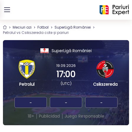
Meciuri azi
Fotbal
SuperLigă României
Petrolul vs Csikszereda cote și pariuri
SuperLigă României
19.09.2026
17:00
(UTC)
Petrolul
Csikszereda
-
-
-
18+
Publicidad
Juego Responsable