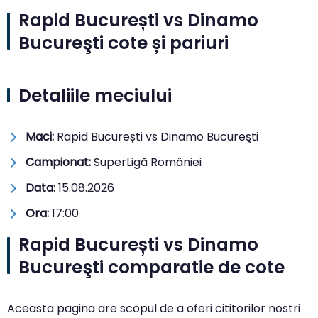
Rapid București vs Dinamo
Bucureşti cote și pariuri
Detaliile meciului
Maci:
Rapid București vs Dinamo Bucureşti
Campionat:
SuperLigă României
Data:
15.08.2026
Ora:
17:00
Rapid București vs Dinamo
Bucureşti comparatie de cote
Aceasta pagina are scopul de a oferi cititorilor nostri