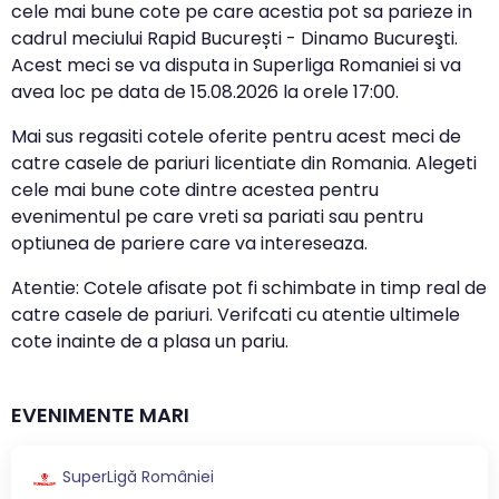
cele mai bune cote pe care acestia pot sa parieze in
cadrul meciului Rapid București - Dinamo Bucureşti.
Acest meci se va disputa in Superliga Romaniei si va
avea loc pe data de
15.08.2026
la orele
17:00
.
Mai sus regasiti cotele oferite pentru acest meci de
catre casele de pariuri licentiate din Romania. Alegeti
cele mai bune cote dintre acestea pentru
evenimentul pe care vreti sa pariati sau pentru
optiunea de pariere care va intereseaza.
Atentie: Cotele afisate pot fi schimbate in timp real de
catre casele de pariuri. Verifcati cu atentie ultimele
cote inainte de a plasa un pariu.
EVENIMENTE MARI
SuperLigă României