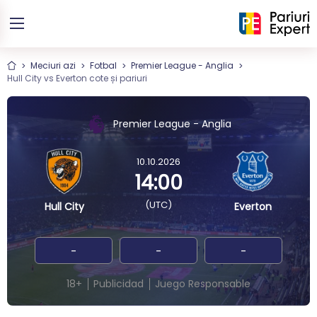
Meciuri azi
Fotbal
Premier League - Anglia
Hull City vs Everton cote și pariuri
Premier League - Anglia
10.10.2026
14:00
(UTC)
Hull City
Everton
-
-
-
18+
Publicidad
Juego Responsable