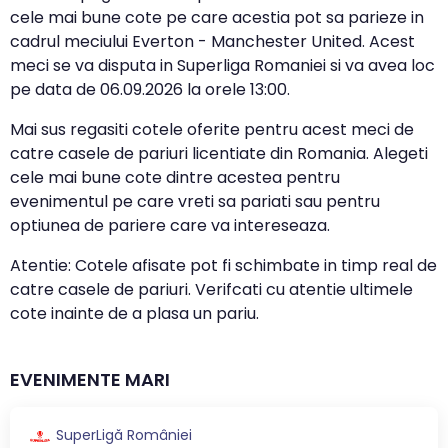
cele mai bune cote pe care acestia pot sa parieze in
cadrul meciului Everton - Manchester United. Acest
meci se va disputa in Superliga Romaniei si va avea loc
pe data de
06.09.2026
la orele
13:00
.
Mai sus regasiti cotele oferite pentru acest meci de
catre casele de pariuri licentiate din Romania. Alegeti
cele mai bune cote dintre acestea pentru
evenimentul pe care vreti sa pariati sau pentru
optiunea de pariere care va intereseaza.
Atentie: Cotele afisate pot fi schimbate in timp real de
catre casele de pariuri. Verifcati cu atentie ultimele
cote inainte de a plasa un pariu.
EVENIMENTE MARI
SuperLigă României