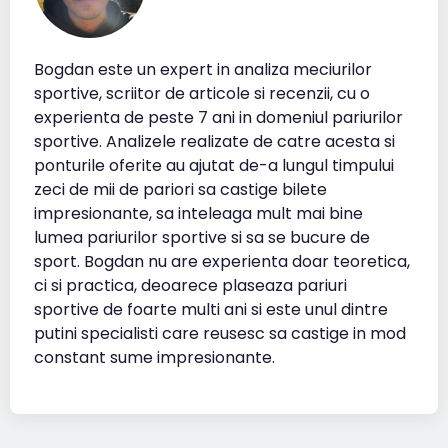
Bogdan este un expert in analiza meciurilor
sportive, scriitor de articole si recenzii, cu o
experienta de peste 7 ani in domeniul pariurilor
sportive. Analizele realizate de catre acesta si
ponturile oferite au ajutat de-a lungul timpului
zeci de mii de pariori sa castige bilete
impresionante, sa inteleaga mult mai bine
lumea pariurilor sportive si sa se bucure de
sport. Bogdan nu are experienta doar teoretica,
ci si practica, deoarece plaseaza pariuri
sportive de foarte multi ani si este unul dintre
putini specialisti care reusesc sa castige in mod
constant sume impresionante.