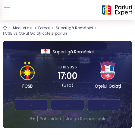
Meciuri azi
Fotbal
SuperLigă României
FCSB vs Oțelul Galați cote și pariuri
SuperLigă României
10.10.2026
17:00
(UTC)
FCSB
Oțelul Galați
-
-
-
18+
Publicidad
Juego Responsable