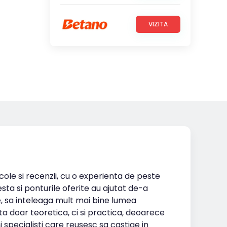
VIZITA
icole si recenzii, cu o experienta de peste
esta si ponturile oferite au ajutat de-a
te, sa inteleaga mult mai bine lumea
ta doar teoretica, ci si practica, deoarece
i specialisti care reusesc sa castige in