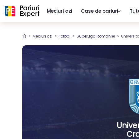
Meciuri azi
Case de pariuri
Tut
Meciuri azi
Fotbal
SuperLigă României
Universit
Unive
Cra