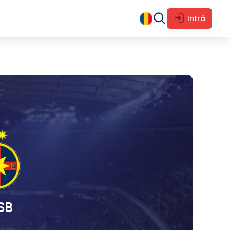
Intră
SB