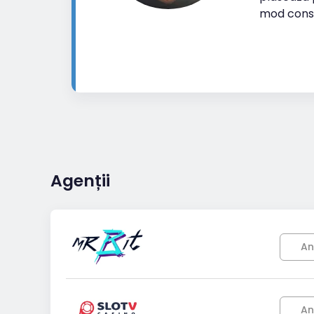
mod cons
Agenții
An
An