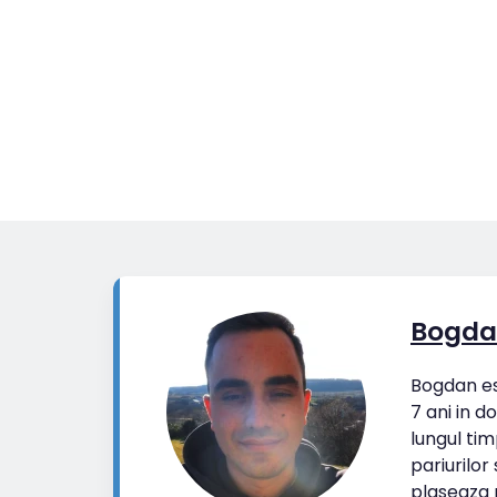
Bogda
Bogdan est
7 ani in d
lungul tim
pariurilor
plaseaza p