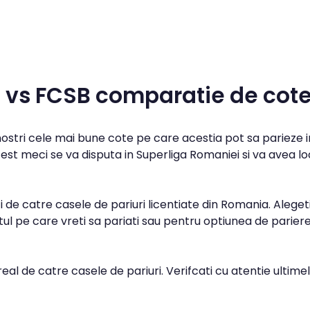
a vs FCSB comparatie de cot
 nostri cele mai bune cote pe care acestia pot sa parieze i
est meci se va disputa in Superliga Romaniei si va avea l
 de catre casele de pariuri licentiate din Romania. Aleget
l pe care vreti sa pariati sau pentru optiunea de parier
real de catre casele de pariuri. Verifcati cu atentie ultime