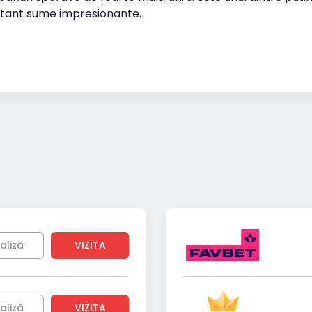
tant sume impresionante.
aliză
VIZITA
aliză
VIZITA