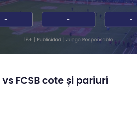
-
-
-
18+
Publicidad
Juego Responsable
vs FCSB cote și pariuri