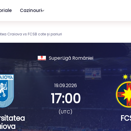
oriale
Cazinouri
atea Craiova vs FCSB cote și pariuri
SuperLigă României
19.09.2026
17:00
(UTC)
rsitatea
FC
iova