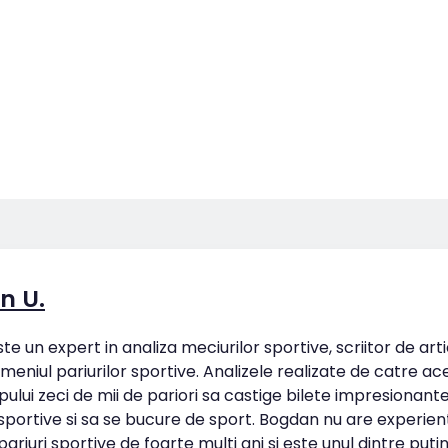
n U.
e un expert in analiza meciurilor sportive, scriitor de art
omeniul pariurilor sportive. Analizele realizate de catre ac
pului zeci de mii de pariori sa castige bilete impresionan
 sportive si sa se bucure de sport. Bogdan nu are experien
ariuri sportive de foarte multi ani si este unul dintre putin