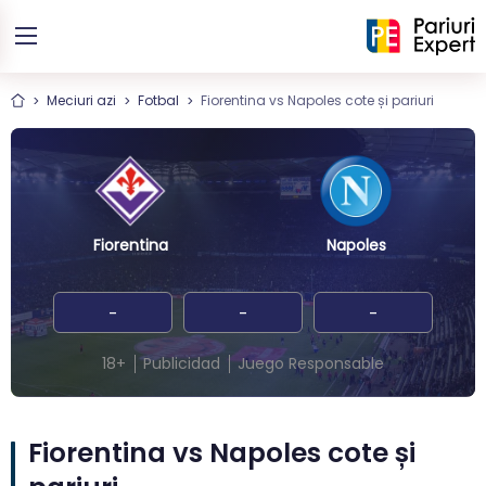
Meciuri azi
Fotbal
Fiorentina vs Napoles cote și pariuri
Fiorentina
Napoles
-
-
-
18+
Publicidad
Juego Responsable
Fiorentina vs Napoles cote și