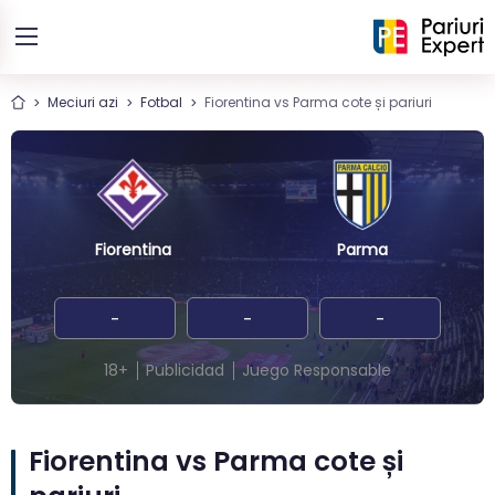
Meciuri azi
Fotbal
Fiorentina vs Parma cote și pariuri
Fiorentina
Parma
-
-
-
18+
Publicidad
Juego Responsable
Fiorentina vs Parma cote și