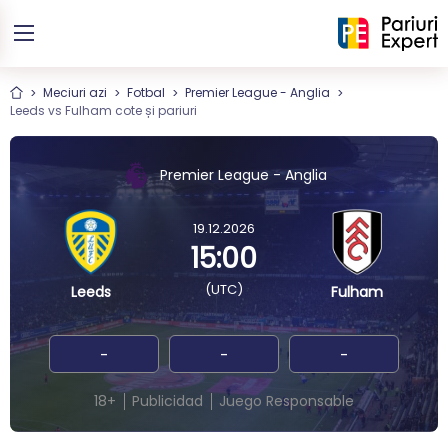
Meciuri azi
Fotbal
Premier League - Anglia
Leeds vs Fulham cote și pariuri
Premier League - Anglia
19.12.2026
15:00
(UTC)
Leeds
Fulham
-
-
-
18+
Publicidad
Juego Responsable