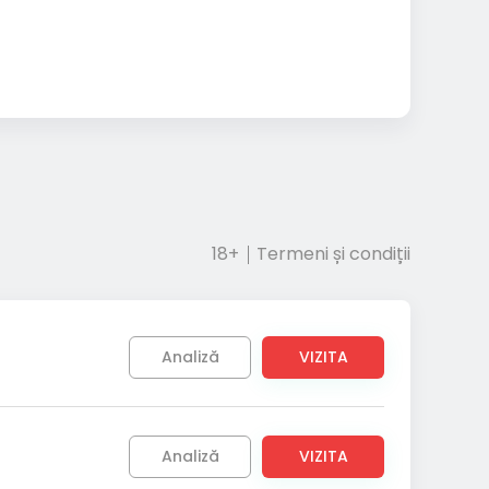
18+
Termeni și condiții
Analiză
VIZITA
Analiză
VIZITA