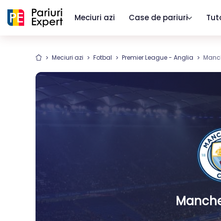
Meciuri azi
Case de pariuri
Tut
Meciuri azi
Fotbal
Premier League - Anglia
Manch
Manches