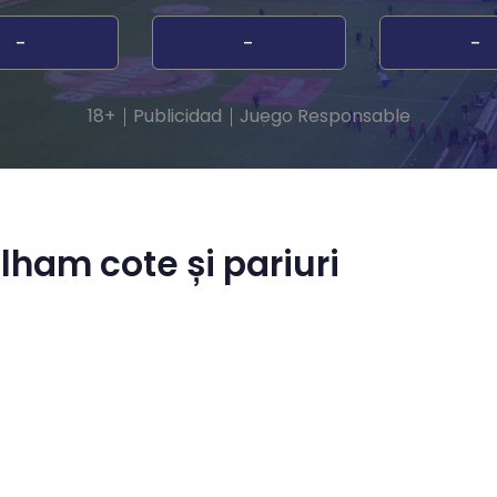
-
-
-
18+
Publicidad
Juego Responsable
lham cote și pariuri