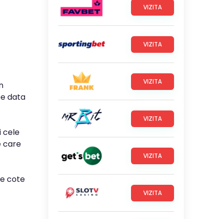
VIZITA
VIZITA
VIZITA
n
pe data
VIZITA
i cele
e care
VIZITA
le cote
VIZITA