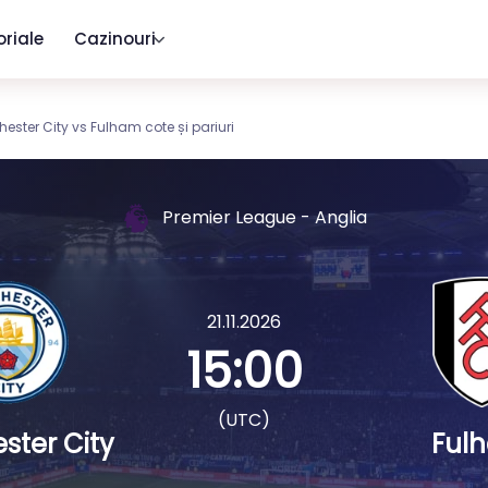
oriale
Cazinouri
ester City vs Fulham cote și pariuri
Premier League - Anglia
21.11.2026
15:00
(UTC)
ter City
Ful