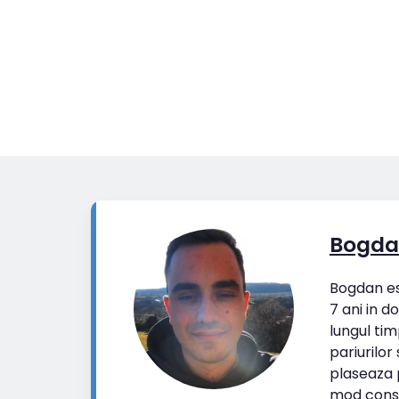
Bogda
Bogdan est
7 ani in d
lungul tim
pariurilor
plaseaza p
mod cons