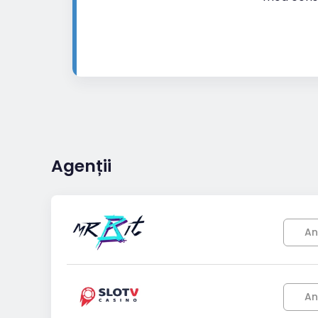
Agenții
An
An