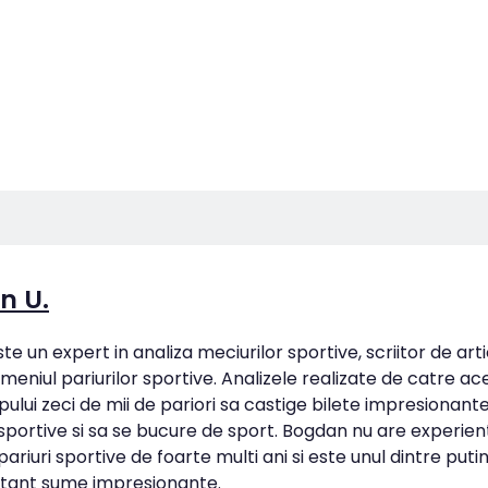
n U.
e un expert in analiza meciurilor sportive, scriitor de art
omeniul pariurilor sportive. Analizele realizate de catre ac
pului zeci de mii de pariori sa castige bilete impresionan
 sportive si sa se bucure de sport. Bogdan nu are experien
ariuri sportive de foarte multi ani si este unul dintre putin
tant sume impresionante.