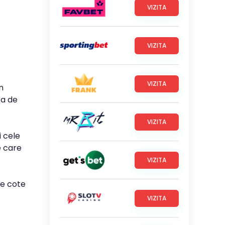
VIZITA
VIZITA
VIZITA
n
ta de
VIZITA
i cele
e care
VIZITA
le cote
VIZITA