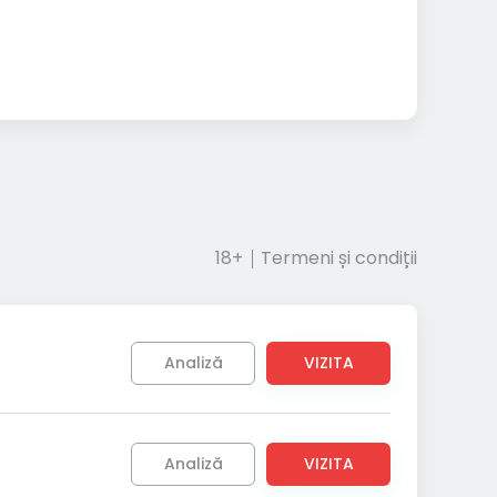
18+
Termeni și condiții
Analiză
VIZITA
Analiză
VIZITA