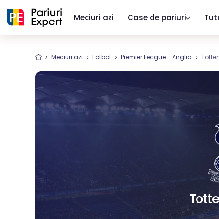
Meciuri azi
Case de pariuri
Tut
Meciuri azi
Fotbal
Premier League - Anglia
Totte
Tott