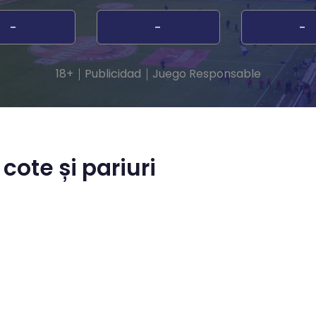
-
-
-
18+
Publicidad
Juego Responsable
ote și pariuri