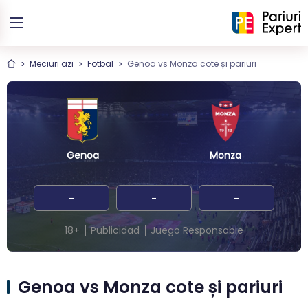
Meciuri azi
Fotbal
Genoa vs Monza cote și pariuri
Genoa
Monza
-
-
-
18+
Publicidad
Juego Responsable
Genoa vs Monza cote și pariuri