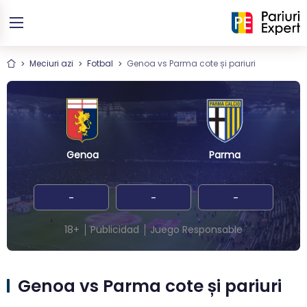
Meciuri azi
Fotbal
Genoa vs Parma cote și pariuri
Genoa
Parma
-
-
-
18+
Publicidad
Juego Responsable
Genoa vs Parma cote și pariuri