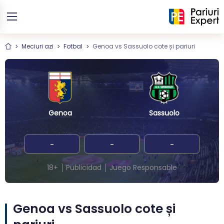
Meciuri azi
Fotbal
Genoa vs Sassuolo cote și pariuri
Genoa
Sassuolo
-
-
-
18+
Publicidad
Juego Responsable
Genoa vs Sassuolo cote și