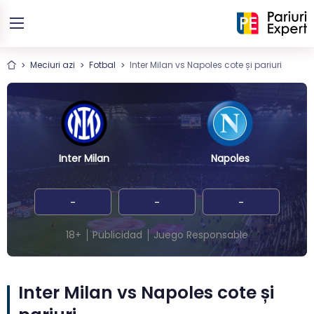
Meciuri azi
Fotbal
Inter Milan vs Napoles cote și pariuri
Inter Milan
Napoles
-
-
-
18+
Publicidad
Juego Responsable
Inter Milan vs Napoles cote și