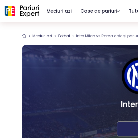
Meciuri azi
Case de pariuri
Tut
Meciuri azi
Fotbal
Inter Milan vs Roma cote și pariur
Inte