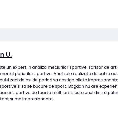
n U.
e un expert in analiza meciurilor sportive, scriitor de art
omeniul pariurilor sportive. Analizele realizate de catre ac
pului zeci de mii de pariori sa castige bilete impresionan
 sportive si sa se bucure de sport. Bogdan nu are experien
ariuri sportive de foarte multi ani si este unul dintre putin
tant sume impresionante.