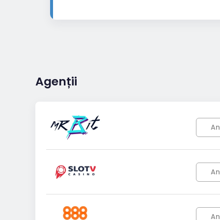
Agenții
An
An
An