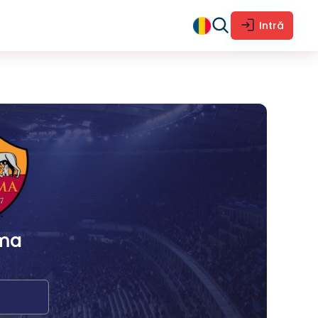
Intră
ma