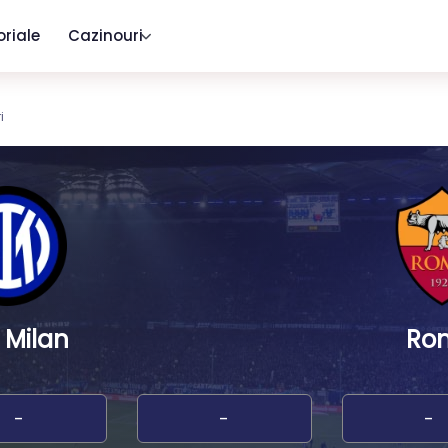
oriale
Cazinouri
i
r Milan
Ro
-
-
-