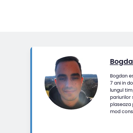
Bogda
Bogdan est
7 ani in d
lungul tim
pariurilor
plaseaza p
mod cons