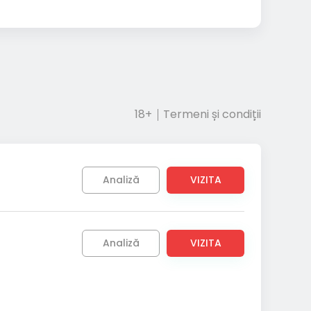
18+
Termeni și condiții
Analiză
VIZITA
Analiză
VIZITA