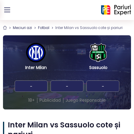
Meciuri azi
Fotbal
Inter Milan vs Sassuolo cote și pariuri
Inter Milan
Sassuolo
-
-
-
18+
Publicidad
Juego Responsable
Inter Milan vs Sassuolo cote și