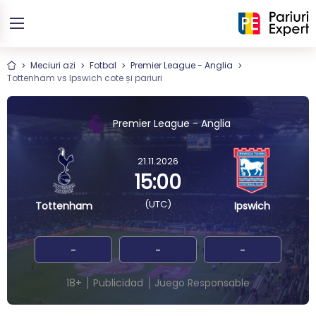
Meciuri azi
Fotbal
Premier League - Anglia
Tottenham vs Ipswich cote și pariuri
Premier League - Anglia
21.11.2026
15:00
(UTC)
Tottenham
Ipswich
-
-
-
18+
Publicidad
Juego Responsable