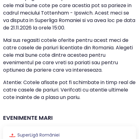
cele mai bune cote pe care acestia pot sa parieze in
cadrul meciului Tottenham - Ipswich. Acest meci se
va disputa in Superliga Romaniei si va avea loc pe data
de
21.11.2026
la orele
15:00
.
Mai sus regasiti cotele oferite pentru acest meci de
catre casele de pariuri licentiate din Romania. Alegeti
cele mai bune cote dintre acestea pentru
evenimentul pe care vreti sa pariati sau pentru
optiunea de pariere care va intereseaza.
Atentie: Cotele afisate pot fi schimbate in timp real de
catre casele de pariuri. Verifcati cu atentie ultimele
cote inainte de a plasa un pariu.
EVENIMENTE MARI
SuperLigă României