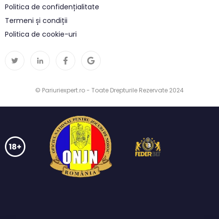
Politica de confidențialitate
Termeni și condiții
Politica de cookie-uri
© Pariuriexpert.ro - Toate Drepturile Rezervate 2024