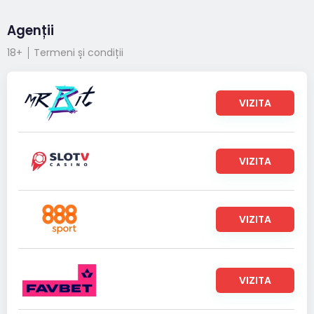
Agenții
18+
Termeni și condiții
VIZITA
VIZITA
VIZITA
VIZITA