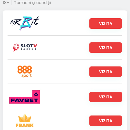
18+
Termeni și condiții
VIZITA
VIZITA
VIZITA
VIZITA
VIZITA