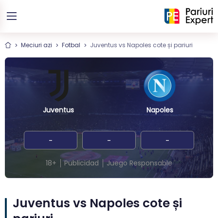
Meciuri azi
Fotbal
Juventus vs Napoles cote și pariuri
Juventus
Napoles
-
-
-
18+
Publicidad
Juego Responsable
Juventus vs Napoles cote și